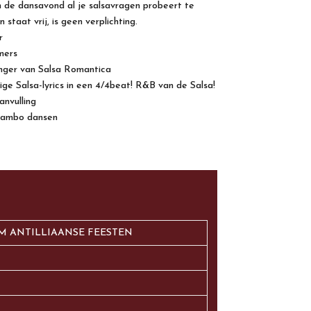
 de dansavond al je salsavragen probeert te
taat vrij, is geen verplichting.
r
mers
nger van Salsa Romantica
ge Salsa-lyrics in een 4/4beat! R&B van de Salsa!
nvulling
mambo dansen
M ANTILLIAANSE FEESTEN