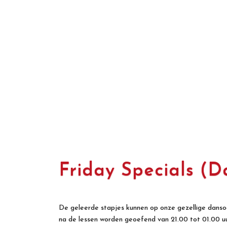
lsadanslessen in Het Witte
Salsa dansschool die, met 30
 ontspannen, leuke en
 en techniek.
acht en de vakkundige manier
oorop.
Friday Specials (
De geleerde stapjes kunnen op onze gezellige danso
na de lessen worden geoefend van 21.00 tot 01.00 uu