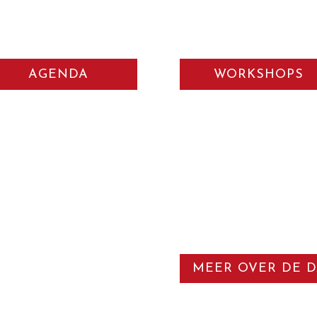
AGENDA
WORKSHOPS
d
MEER OVER DE 
orgd op alle niveaus, voor
n een van de meest unieke en