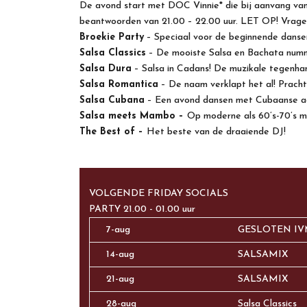
De avond start met DOC Vinnie* die bij aanvang van
beantwoorden van 21.00 – 22.00 uur. LET OP! Vragen s
Broekie Party
– Speciaal voor de beginnende danse
Salsa Classics
– De mooiste Salsa en Bachata num
Salsa Dura
– Salsa in Cadans! De muzikale tegenha
Salsa Romantica
– De naam verklapt het al! Prachti
Salsa Cubana
– Een avond dansen met Cubaanse aa
Salsa meets Mambo –
Op moderne als 60’s-70’s 
The Best of –
Het beste van de draaiende DJ!
VOLGENDE FRIDAY SOCIALS
PARTY 21.00 - 01.00 uur
7-aug
GESLOTEN IV
14-aug
SALSAMIX
21-aug
SALSAMIX
28-aug
Salsa Classics