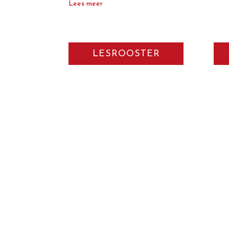
Lees meer
LESROOSTER
Ruim aanbo
De salsa-danslessen worden 5 dagen per week verz
beginners en gevorderden, voor alle leeftijden, i
mooiste locatie die Breda te bieden heeft.