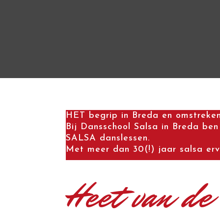
HET begrip in Breda en omstreken
Bij Dansschool Salsa in Breda ben 
SALSA danslessen.
Met meer dan 30(!) jaar salsa erv
Heet van de