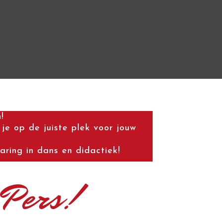
!
je op de juiste plek voor jouw
aring in dans en didactiek!
 Pers!