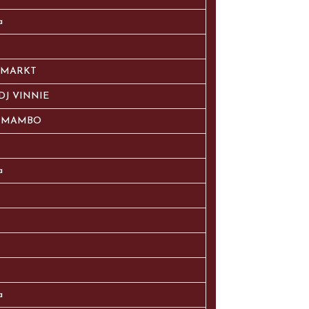
a
 MARKT
DJ VINNIE
S MAMBO
a
a