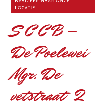
NAVIGEER NAAR ONZE
LOCATIE
S C C B –
De Poelewei
Mgr. De
vetstraat 2