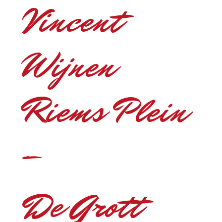
Vincent
Wijnen
Riems Plein
–
De Grott