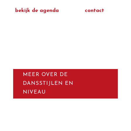
Kom naar één van onze open dagen
(
bekijk de agenda
) of neem
contact
met
ons op. Met 12 levels is er altijd wel een
cursus voor jou!
MEER OVER DE
DANSSTIJLEN EN
NIVEAU